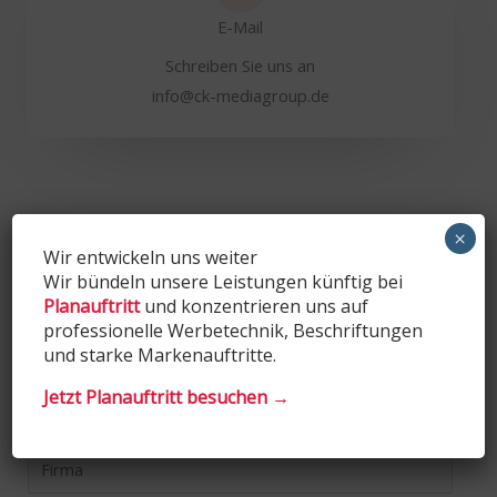
E-Mail
Schreiben Sie uns an
info@ck-mediagroup.de
×
Wir entwickeln uns weiter
Wir bündeln unsere Leistungen künftig bei
Planauftritt
und konzentrieren uns auf
Jetzt eine Anfrage stellen
professionelle Werbetechnik, Beschriftungen
Wir melden uns schnellstnöglich bei Ihnen zurück.
und starke Markenauftritte.
N
Jetzt Planauftritt besuchen →
a
m
F
e
i