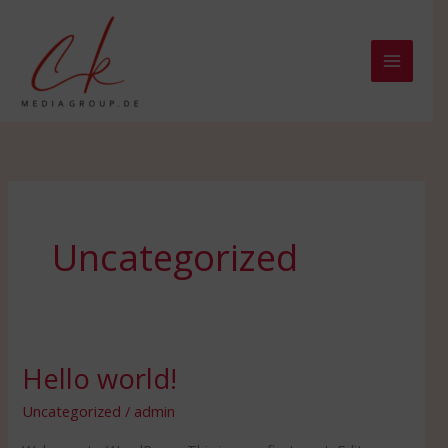
Zum
Inhalt
springen
Uncategorized
Hello world!
Hello
world!
Uncategorized
/
admin