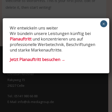
Welcome to WordPress. This is your first post. Edit or
delete it, then start writing!
Weiterlesen »
×
Wir entwickeln uns weiter
Wir bündeln unsere Leistungen künftig bei
Planauftritt
und konzentrieren uns auf
professionelle Werbetechnik, Beschriftungen
und starke Markenauftritte.
Jetzt Planauftritt besuchen →
CK Media Group
Christian Kirchner
Rakyweg 15
29227 Celle
Tel.:
05141 980 66 88
E-Mail:
info@ck-mediagroup.de